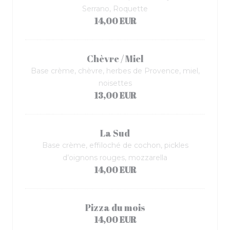
Serrano, Roquette
14,00 EUR
Chèvre / Miel
Base crème, chèvre, herbes de Provence, miel,
noisettes
13,00 EUR
La Sud
Base crème, effiloché de cochon, pickles
d’oignons rouges, mozzarella
14,00 EUR
Pizza du mois
14,00 EUR