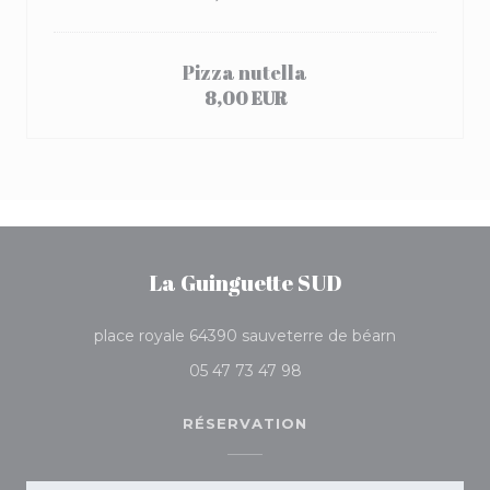
Pizza nutella
8,00 EUR
La Guinguette SUD
((ouvre une 
place royale 64390 sauveterre de béarn
05 47 73 47 98
RÉSERVATION