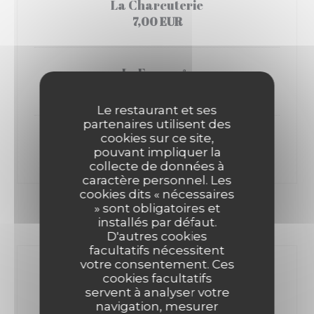
La Charcuterie
7,00 EUR
Le Fromage
7,00 EUR
Le restaurant et ses
partenaires utilisent des
cookies sur ce site,
Mixte
pouvant impliquer la
7,00 EUR
collecte de données à
caractère personnel. Les
cookies dits « nécessaires
» sont obligatoires et
ENTRÉES
installés par défaut.
D'autres cookies
facultatifs nécessitent
votre consentement. Ces
Gaspacho
cookies facultatifs
Concombre, pastèque et fêta
servent à analyser votre
7,50 EUR
navigation, mesurer