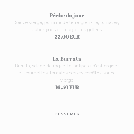
Pêche du jour
Sauce vierge, pomme de terre grenaille, tomates,
aubergines et courgettes grillées
22,00 EUR
La Burrata
Burrata, salade de roquette, antipasti d’aubergines
et courgettes, tomates cerises confites, sauce
vierge
16,50 EUR
DESSERTS