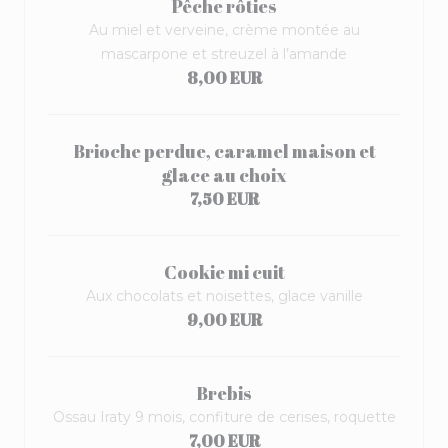
Pêche rôties
Au miel et verveine, crème montée au
mascarpone et streuzel à l’amande
8,00 EUR
Brioche perdue, caramel maison et
glace au choix
7,50 EUR
Cookie mi cuit
Aux chocolats et noisettes, glace vanille
9,00 EUR
Brebis
Ossau Iraty 9 mois, confiture de cerises, roquette
7,00 EUR