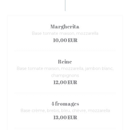
Margherita
Base tomate maison, mozzarella
10,00 EUR
Reine
Base tomate maison, mozzarella, jambon blanc,
champignons
12,00 EUR
4 fromages
Base crème, brebis, bleu, chèvre, mozzarella
13,00 EUR