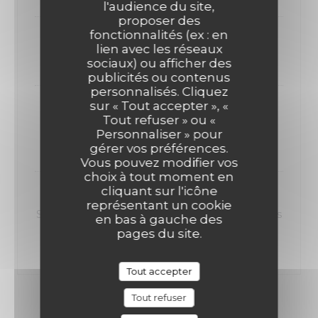
l'audience du site,
proposer des
fonctionnalités (ex : en
Mixte
lien avec les réseaux
7,00 EUR
sociaux) ou afficher des
publicités ou contenus
LA GUINGUETTE SUD
personnalisés. Cliquez
sur « Tout accepter », «
Houmous
Tout refuser » ou «
Et son pain pita
Personnaliser » pour
8,00 EUR
gérer vos préférences.
Vous pouvez modifier vos
choix à tout moment en
cliquant sur l'icône
Stracciatella
représentant un cookie
Stracciatella à saucer, pesto, pignons de pin grillés
en bas à gauche des
& pickles d’oignons rouges
pages du site.
8,50 EUR
Tout accepter
Tout refuser
NOS PLATS