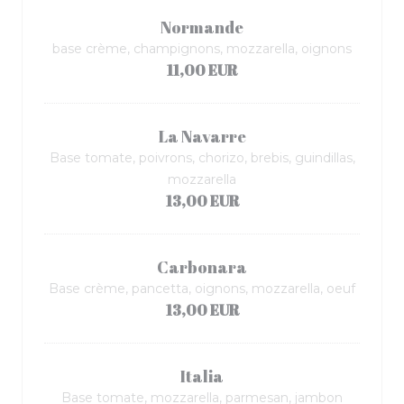
Normande
base crème, champignons, mozzarella, oignons
11,00 EUR
La Navarre
Base tomate, poivrons, chorizo, brebis, guindillas,
mozzarella
13,00 EUR
Carbonara
Base crème, pancetta, oignons, mozzarella, oeuf
13,00 EUR
Italia
Base tomate, mozzarella, parmesan, jambon