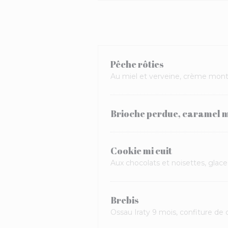
Pêche rôties
Au miel et verveine, crème mont
Brioche perdue, caramel m
Cookie mi cuit
Aux chocolats et noisettes, glace 
Brebis
Ossau Iraty 9 mois, confiture de 