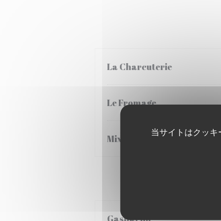
La Charcuterie
Le Fromage
当サイトはクッキ
Mixte
Gaspacho