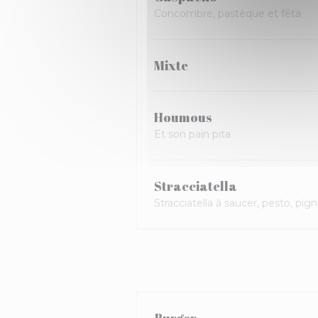
Concombre, pastèque et fêta
Mixte
Houmous
Et son pain pita
Stracciatella
Stracciatella à saucer, pesto, pig