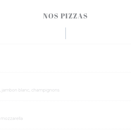
NOS PIZZAS
, jambon blanc, champignons
, mozzarella