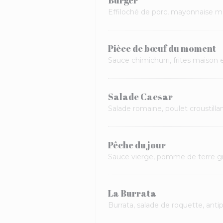
Burger
Effiloché de porc, mayonnaise ma
Pièce de bœuf du moment
Sauce chimichurri, frites maison 
Salade Caesar
Salade romaine, poulet croustilla
Pêche du jour
Sauce vierge, pomme de terre gre
La Burrata
Burrata, salade de roquette, anti