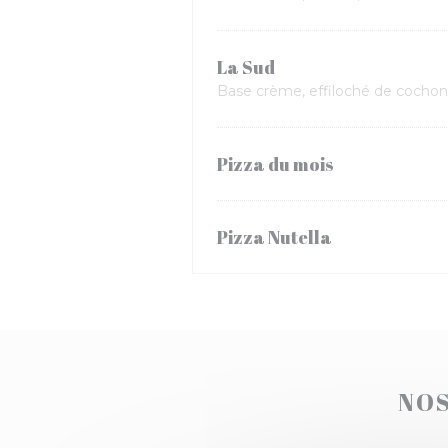
La Sud
Base crème, effiloché de cochon,
Pizza du mois
Pizza Nutella
NOS