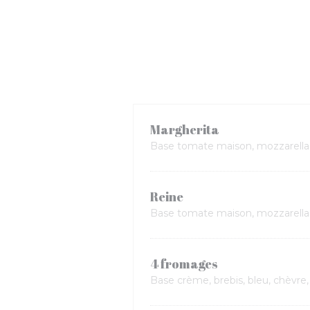
Margherita
Base tomate maison, mozzarella
Reine
Base tomate maison, mozzarella
4 fromages
Base crème, brebis, bleu, chèvre