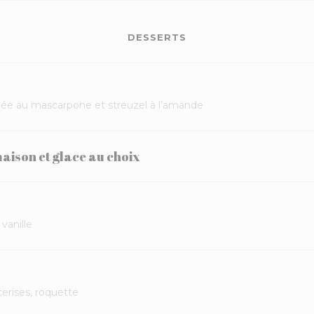
DESSERTS
ée au mascarpone et streuzel à l’amande
aison et glace au choix
vanille
cerises, roquette