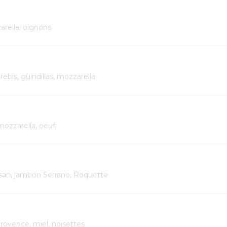
rella, oignons
ebis, guindillas, mozzarella
mozzarella, oeuf
san, jambon Serrano, Roquette
rovence, miel, noisettes