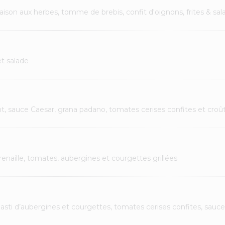
ison aux herbes, tomme de brebis, confit d'oignons, frites & sal
et salade
nt, sauce Caesar, grana padano, tomates cerises confites et croû
naille, tomates, aubergines et courgettes grillées
pasti d’aubergines et courgettes, tomates cerises confites, sauce