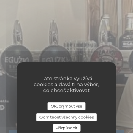
Tato stránka využívá
cookies a dává ti na výběr,
co chceš aktivovat
•
SAUVETERRE DE BÉARN
OK, přijmout vše
LA GUINGUETTE SUD
La Guinguette SUD
Odmítnout všechny cookies
Přizpůsobit